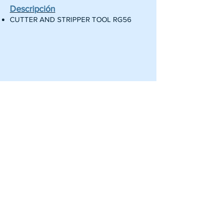
Descripción
CUTTER AND STRIPPER TOOL RG56
Pagina Principal
Acerca de:
BLUEBOX Technologies
Nuestros Clientes
Servicios
Centro Informacion
Dirección: Calle 15, Arecibo, Puerto
Rico, 00612.
(Frente a la UPR de Arecibo)
Numero Teléfono:
(787) 777-1807
(787) 308-1590
Correo Electronico:
Lunes- Viernes: 9:00AM - 5:00PM
gabriel@blueboxpr.com