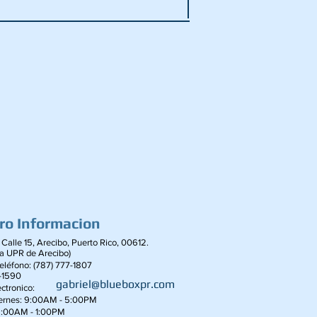
ro Informacion
 Calle 15, Arecibo, Puerto Rico, 00612.
la UPR de Arecibo)
léfono: (787) 777-1807
-1590
gabriel@blueboxpr.com
ctronico:
iernes: 9:00AM - 5:00PM
9:00AM - 1:00PM