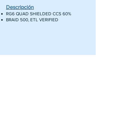
Descripción
RG6 QUAD SHIELDED CCS 60%
BRAID 500, ETL VERIFIED
Pagina Principal
Acerca de:
BLUEBOX Technologies
Nuestros Clientes
Servicios
Centro Informacion
Dirección: Calle 15, Arecibo, Puerto
Rico, 00612.
(Frente a la UPR de Arecibo)
Numero Teléfono:
(787) 777-1807
(787) 308-1590
Correo Electronico: