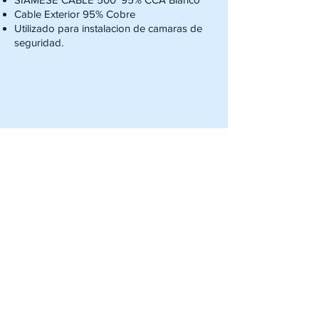
Cable Exterior 95% Cobre
Utilizado para instalacion de camaras de
seguridad.
Pagina Principal
Acerca de:
BLUEBOX Technologies
Nuestros Clientes
Servicios
Centro Informacion
Dirección: Calle 15, Arecibo, Puerto
Rico, 00612.
(Frente a la UPR de Arecibo)
Numero Teléfono:
(787) 777-1807
(787) 308-1590
Correo Electronico: